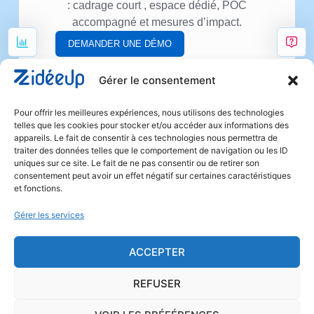
: cadrage court , espace dédié, POC
accompagné et mesures d’impact.
DEMANDER UNE DÉMO
Gérer le consentement
Pour offrir les meilleures expériences, nous utilisons des technologies
telles que les cookies pour stocker et/ou accéder aux informations des
appareils. Le fait de consentir à ces technologies nous permettra de
traiter des données telles que le comportement de navigation ou les ID
uniques sur ce site. Le fait de ne pas consentir ou de retirer son
consentement peut avoir un effet négatif sur certaines caractéristiques
et fonctions.
Gérer les services
Accueil
Notre vision
Notre solution
Nos clients
📊 Évaluez votre maturité Kaizen en 3
ACCEPTER
minutes
A propos
Actualités
REFUSER
+33 6 78 55 92 65
Découvrez où vous en êtes et obtenez des
recommandations personnalisées